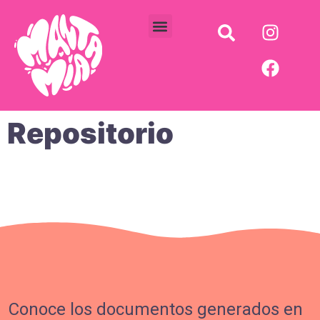
Comité de juventudes
Cursos Vacacionales
Fondo Semilla
Repositorio
Conoce los documentos generados en