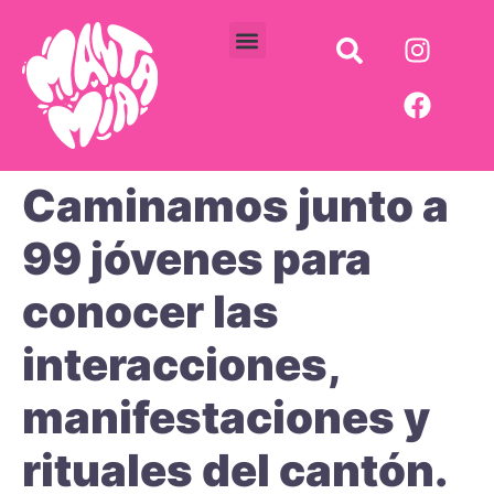
Comité de juventudes
Cursos Vacacionales
Fondo Semilla
Caminamos junto a
99 jóvenes para
conocer las
interacciones,
manifestaciones y
rituales del cantón.